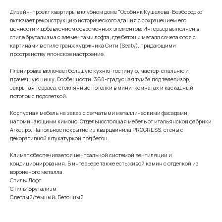
Дизайн-проект квартиры в клубном доме "Особняк Кушелева-Безбородко"
включает реконструкцию исторического здания с сохранением его
ценности и добавлением современных элементов. Интерьер выполнен в
стиле брутализма с элементами лофта, где бетон и металл сочетаются с
картинами в стиле гранж художника Сити (Seaty), придающими
пространству японское настроение.
Планировка включает большую кухню-гостиную, мастер-спальню и
прачечную нишу. Особенности: 360-градусная тумба под телевизор,
закрытая терраса, стеклянные потолки в мини-комнатах и каскадный
потолок с подсветкой.
Корпусная мебель на заказ с сетчатыми металлическими фасадами,
напоминающими кимоно. Отдельностоящая мебель от итальянской фабрики
Arketipo. Напольное покрытие из кварцвинила PROGRESS, стены с
декоративной штукатуркой под бетон.
Климат обеспечивается центральной системой вентиляции и
кондиционирования. В интерьере также есть живой камин с отделкой из
вороненого металла.
Стиль: Лофт
Стиль: Брутализм
Светлый/темный: Бетонный