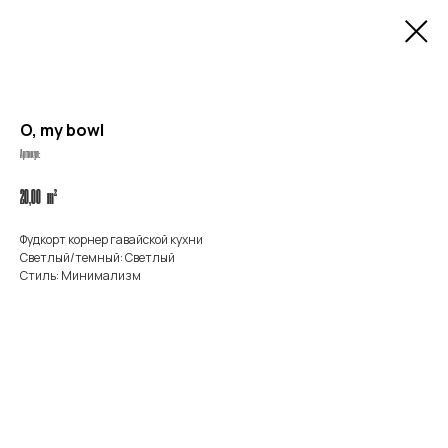
O, my bowl
Артикул:
m²
20,00
Фудкорт корнер гавайской кухни
Светлый/темный: Светлый
Стиль: Минимализм